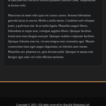
in faucibus orci luctus et ultrices posuere cubilia Curae; Suspendisse
at luctus velit.
Maecenas sit amet odio quis est cursus cursus. Aenean bibendum
gravida lacus in auctor. Morbi a nulla metus. Curabitur sed volutpat
justo, a pulvinar erat. In at nulla ligula. Phasellus augue libero,
bibendum et turpis non, volutpat sagittis libero. Quisque facilisis
lorem non risus feugiat suscipit. Quisque sodales vulputate facilisis.
Quisque lobortis erat est, viverra tempor sem venenatis eget. Mauris
consectetur risus eget augue dignissim, eu lobortis ante ornare.
Phasellus nec pharetra ex, quis dictum nulla. Quisque et massa erat.
Integer eget odio vel velit efficitur molestie.
Copyright © 2021 | All rights reserved by Rueckle Marketing Ltd.